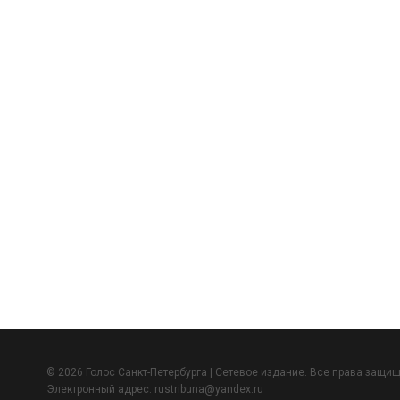
© 2026 Голос Санкт-Петербурга | Сетевое издание. Все права защи
Электронный адрес:
rustribuna@yandex.ru