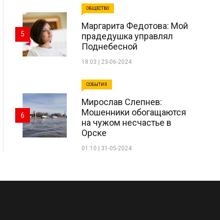
ОБЩЕСТВО
Маргарита Федотова: Мой
5
прадедушка управлял
Поднебесной
18:03 | 23-06-2024
СОБЫТИЯ
Мирослав Слепнев:
Мошенники обогащаются
6
на чужом несчастье в
Орске
01:10 | 31-05-2024