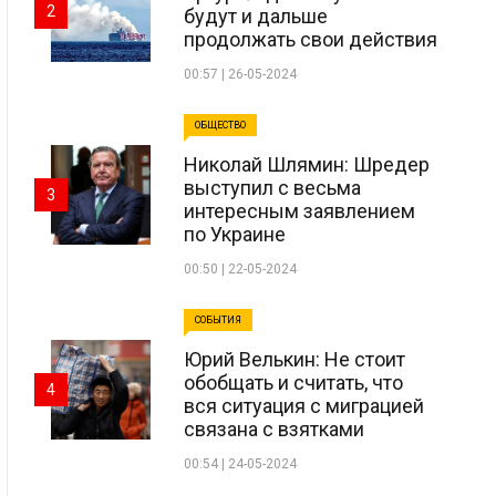
2
будут и дальше
продолжать свои действия
00:57 | 26-05-2024
ОБЩЕСТВО
Николай Шлямин: Шредер
выступил с весьма
3
интересным заявлением
по Украине
00:50 | 22-05-2024
СОБЫТИЯ
Юрий Велькин: Не стоит
обобщать и считать, что
4
вся ситуация с миграцией
связана с взятками
00:54 | 24-05-2024