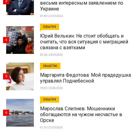
3
весьма интересным заявлением по
Украине
00:50 | 22-05-2024
СОБЫТИЯ
Юрий Велькин: Не стоит обобщать и
4
считать, что вся ситуация с миграцией
связана с взятками
00:54 | 24-05-2024
ОБЩЕСТВО
Маргарита Федотова: Мой прадедушка
5
управлял Поднебесной
18:03 | 23-06-2024
СОБЫТИЯ
Мирослав Слепнев: Мошенники
6
обогащаются на чужом несчастье в
Орске
01:10 | 31-05-2024