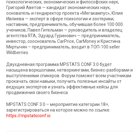
психологических, экономических и философских наук,
Григорий Аветов — кандидат экономических наук,
основатель и гендиректор проекта «Мегакампус», Юлия
Ивлиева — эксперт в сфере психологии и эзотерики,
наставник, предприниматель, обучившая более 100 000
учеников, Павел Гительман — руководитель и владелец
агентства RTA, Эдуард Гуринович — предприниматель,
инвестор, сооснователь CarPrice, CarMoney и Кристина
Мкртычян – предприниматель, входит в ТОП-100 seller
Wildberries.
Двухдневная программа MPSTATS CONF 3.0 будет
насыщена воркшопами, нетворкингами, бизнес-разборами и
выступлениями спикеров. Форум поможет всем участникам
прокачать свои навыки, получить полезные инсайты от
ведущих экспертов и узнать эффективные кейсы для
продвижения своего бизнеса.
MPSTATS CONF 3.0 – мероприятие категории 18+,
зарегистрироваться на которое можно по ссылке:
https://mpstatsconf.io