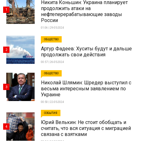
Никита Коньшин: Украина планирует
продолжить атаки на
1
нефтеперерабатывающие заводы
России
01:06 | 29-05-2024
ОБЩЕСТВО
Артур Фадеев: Хуситы будут и дальше
2
продолжать свои действия
00:57 | 26-05-2024
ОБЩЕСТВО
Николай Шлямин: Шредер выступил с
3
весьма интересным заявлением по
Украине
00:50 | 22-05-2024
СОБЫТИЯ
Юрий Велькин: Не стоит обобщать и
4
считать, что вся ситуация с миграцией
связана с взятками