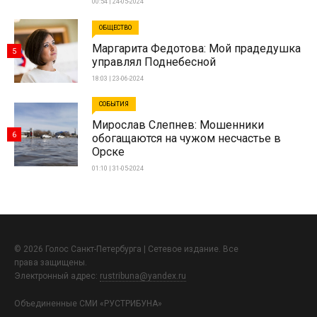
00:54 | 24-05-2024
ОБЩЕСТВО
Маргарита Федотова: Мой прадедушка
5
управлял Поднебесной
18:03 | 23-06-2024
СОБЫТИЯ
Мирослав Слепнев: Мошенники
6
обогащаются на чужом несчастье в
Орске
01:10 | 31-05-2024
© 2026 Голос Санкт-Петербурга | Сетевое издание. Все
права защищены.
Электронный адрес:
rustribuna@yandex.ru
Объединенные СМИ «РУСТРИБУНА»