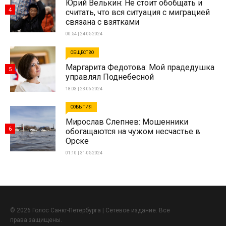
Юрий Велькин: Не стоит обобщать и
4
считать, что вся ситуация с миграцией
связана с взятками
00:54 | 24-05-2024
ОБЩЕСТВО
Маргарита Федотова: Мой прадедушка
5
управлял Поднебесной
18:03 | 23-06-2024
СОБЫТИЯ
Мирослав Слепнев: Мошенники
6
обогащаются на чужом несчастье в
Орске
01:10 | 31-05-2024
© 2026 Голос Санкт-Петербурга | Сетевое издание. Все
права защищены.