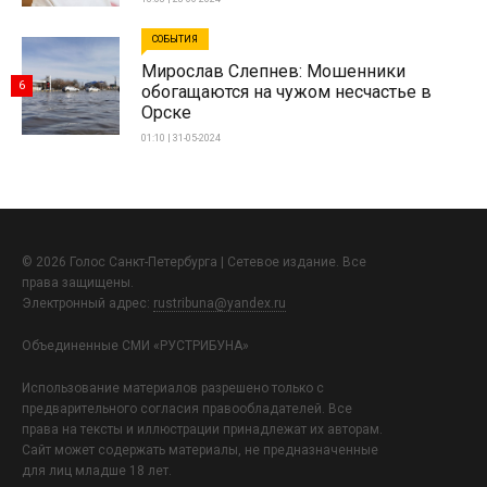
СОБЫТИЯ
Мирослав Слепнев: Мошенники
6
обогащаются на чужом несчастье в
Орске
01:10 | 31-05-2024
© 2026 Голос Санкт-Петербурга | Сетевое издание. Все
права защищены.
Электронный адрес:
rustribuna@yandex.ru
Объединенные СМИ «РУСТРИБУНА»
Использование материалов разрешено только с
предварительного согласия правообладателей. Все
права на тексты и иллюстрации принадлежат их авторам.
Сайт может содержать материалы, не предназначенные
для лиц младше 18 лет.