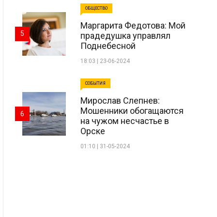
ОБЩЕСТВО
Маргарита Федотова: Мой
5
прадедушка управлял
Поднебесной
18:03 | 23-06-2024
СОБЫТИЯ
Мирослав Слепнев:
Мошенники обогащаются
6
на чужом несчастье в
Орске
01:10 | 31-05-2024