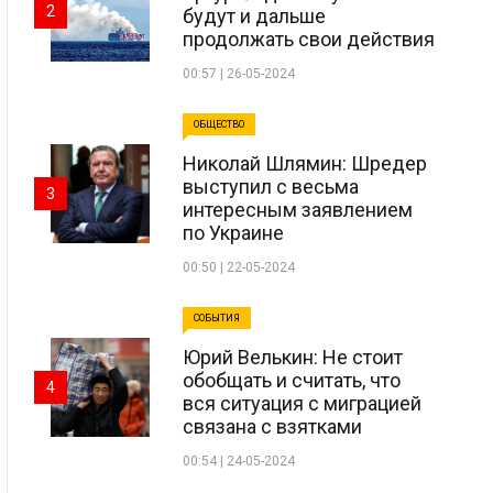
2
будут и дальше
продолжать свои действия
00:57 | 26-05-2024
ОБЩЕСТВО
Николай Шлямин: Шредер
выступил с весьма
3
интересным заявлением
по Украине
00:50 | 22-05-2024
СОБЫТИЯ
Юрий Велькин: Не стоит
обобщать и считать, что
4
вся ситуация с миграцией
связана с взятками
00:54 | 24-05-2024