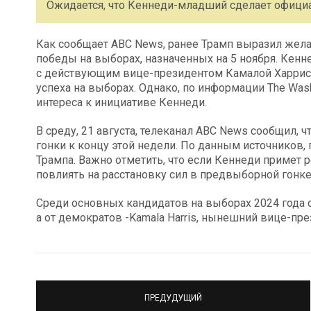
Ожидается, что Кеннеди-младший сделает официа
Как сообщает ABC News, ранее Трамп выразил жела
победы на выборах, назначенных на 5 ноября. Кенне
с действующим вице-президентом Камалой Харрис, 
успеха на выборах. Однако, по информации The Wash
интереса к инициативе Кеннеди.
В среду, 21 августа, телеканал ABC News сообщил,
гонки к концу этой недели. По данным источников
Трампа. Важно отметить, что если Кеннеди примет
повлиять на расстановку сил в предвыборной гонке
Среди основных кандидатов на выборах 2024 года о
а от демократов -Kamala Harris, нынешний вице-пр
ПРЕДУДУЩИЙ