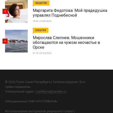
ОБЩЕСТВО
Маргарита Федотова: Мой прадедушка
5
управлял Поднебесной
18:03 | 23-06-2024
СОБЫТИЯ
Мирослав Слепнев: Мошенники
6
обогащаются на чужом несчастье в
Орске
01:10 | 31-05-2024
© 2026 Голос Санкт-Петербурга | Сетевое издание. Все
права защищены.
Электронный адрес:
rustribuna@yandex.ru
Объединенные СМИ «РУСТРИБУНА»
Использование материалов разрешено только с