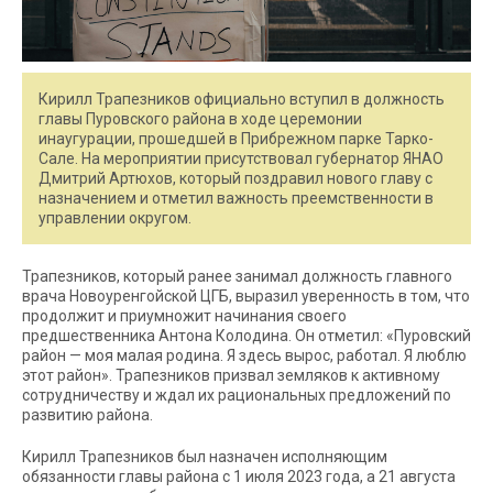
Кирилл Трапезников официально вступил в должность
главы Пуровского района в ходе церемонии
инаугурации, прошедшей в Прибрежном парке Тарко-
Сале. На мероприятии присутствовал губернатор ЯНАО
Дмитрий Артюхов, который поздравил нового главу с
назначением и отметил важность преемственности в
управлении округом.
Трапезников, который ранее занимал должность главного
врача Новоуренгойской ЦГБ, выразил уверенность в том, что
продолжит и приумножит начинания своего
предшественника Антона Колодина. Он отметил: «Пуровский
район — моя малая родина. Я здесь вырос, работал. Я люблю
этот район». Трапезников призвал земляков к активному
сотрудничеству и ждал их рациональных предложений по
развитию района.
Кирилл Трапезников был назначен исполняющим
обязанности главы района с 1 июля 2023 года, а 21 августа