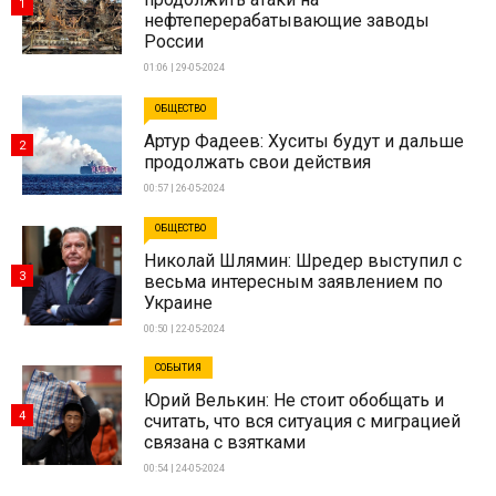
1
нефтеперерабатывающие заводы
России
01:06 | 29-05-2024
ОБЩЕСТВО
Артур Фадеев: Хуситы будут и дальше
2
продолжать свои действия
00:57 | 26-05-2024
ОБЩЕСТВО
Николай Шлямин: Шредер выступил с
3
весьма интересным заявлением по
Украине
00:50 | 22-05-2024
СОБЫТИЯ
Юрий Велькин: Не стоит обобщать и
4
считать, что вся ситуация с миграцией
связана с взятками
00:54 | 24-05-2024