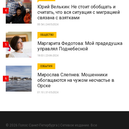
Юрий Велькин: Не стоит обобщать и
4
считать, что вся ситуация с миграцией
связана с взятками
00:54 | 24-05-2024
ОБЩЕСТВО
Маргарита Федотова: Мой прадедушка
5
управлял Поднебесной
18:03 | 23-06-2024
СОБЫТИЯ
Мирослав Слепнев: Мошенники
6
обогащаются на чужом несчастье в
Орске
01:10 | 31-05-2024
© 2026 Голос Санкт-Петербурга | Сетевое издание. Все