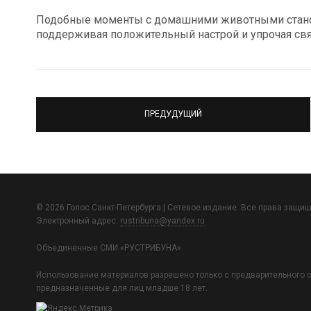
Подобные моменты с домашними животными станов
поддерживая положительный настрой и упрочая св
ПРЕДУДУЩИЙ
© 2026 Голос Санкт-Петербурга | Сетевое издание. Все права защи
Электронный адрес:
rustribuna@yandex.ru
Объединенные СМИ «РУСТРИБУНА»
Использование материалов разрешено только с предварительного с
предназначенные для лиц младше 18 лет.