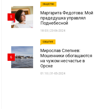
ОБЩЕСТВО
Маргарита Федотова: Мой
5
прадедушка управлял
Поднебесной
18:03 | 23-06-2024
СОБЫТИЯ
Мирослав Слепнев:
Мошенники обогащаются
6
на чужом несчастье в
Орске
01:10 | 31-05-2024