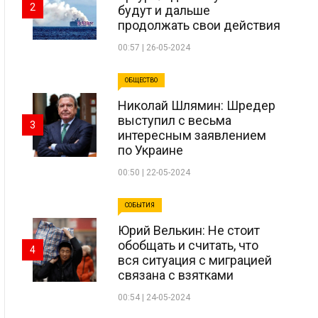
2
будут и дальше
продолжать свои действия
00:57 | 26-05-2024
ОБЩЕСТВО
Николай Шлямин: Шредер
выступил с весьма
3
интересным заявлением
по Украине
00:50 | 22-05-2024
СОБЫТИЯ
Юрий Велькин: Не стоит
обобщать и считать, что
4
вся ситуация с миграцией
связана с взятками
00:54 | 24-05-2024