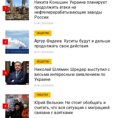
Никита Коньшин: Украина планирует
продолжить атаки на
1
нефтеперерабатывающие заводы
России
01:06 | 29-05-2024
ОБЩЕСТВО
Артур Фадеев: Хуситы будут и дальше
2
продолжать свои действия
00:57 | 26-05-2024
ОБЩЕСТВО
Николай Шлямин: Шредер выступил с
3
весьма интересным заявлением по
Украине
00:50 | 22-05-2024
СОБЫТИЯ
Юрий Велькин: Не стоит обобщать и
4
считать, что вся ситуация с миграцией
связана с взятками