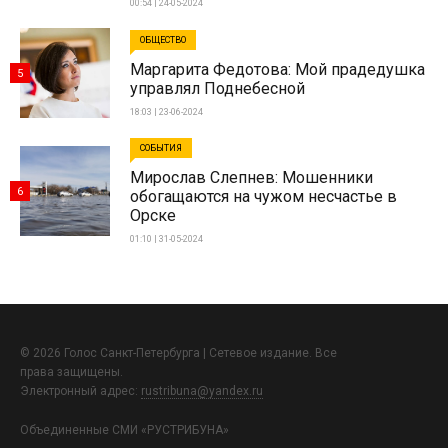
00:54 | 24-05-2024
ОБЩЕСТВО
Маргарита Федотова: Мой прадедушка
5
управлял Поднебесной
18:03 | 23-06-2024
СОБЫТИЯ
Мирослав Слепнев: Мошенники
6
обогащаются на чужом несчастье в
Орске
01:10 | 31-05-2024
© 2026 Голос Санкт-Петербурга | Сетевое издание. Все
права защищены.
Электронный адрес:
rustribuna@yandex.ru
Объединенные СМИ «РУСТРИБУНА»