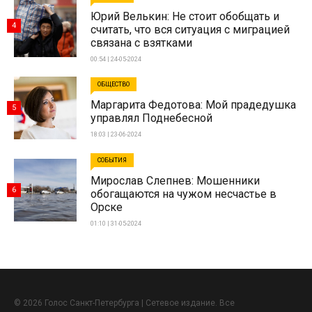
Юрий Велькин: Не стоит обобщать и
4
считать, что вся ситуация с миграцией
связана с взятками
00:54 | 24-05-2024
ОБЩЕСТВО
Маргарита Федотова: Мой прадедушка
5
управлял Поднебесной
18:03 | 23-06-2024
СОБЫТИЯ
Мирослав Слепнев: Мошенники
6
обогащаются на чужом несчастье в
Орске
01:10 | 31-05-2024
© 2026 Голос Санкт-Петербурга | Сетевое издание. Все