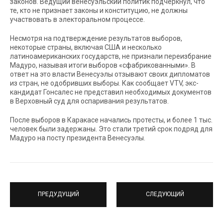
законов. Ведущий венесуэльский политик подчеркнул, что
те, кто не признает законы и конституцию, не должны
участвовать в электоральном процессе.
Несмотря на подтверждение результатов выборов,
некоторые страны, включая США и несколько
латиноамериканских государств, не признали переизбрание
Мадуро, называя итоги выборов «сфабрикованными». В
ответ на это власти Венесуэлы отзывают своих дипломатов
из стран, не одобривших выборы. Как сообщает VTV, экс-
кандидат Гонсалес не представил необходимых документов
в Верховный суд для оспаривания результатов.
После выборов в Каракасе начались протесты, и более 1 тыс.
человек были задержаны. Это стали третий срок подряд для
Мадуро на посту президента Венесуэлы.
ПРЕДУДУЩИЙ
СЛЕДУЮЩИЙ