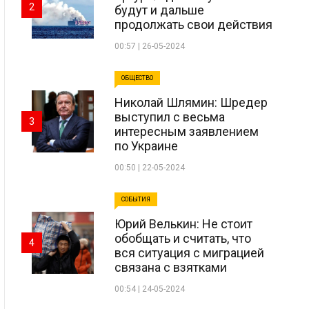
2
будут и дальше
продолжать свои действия
00:57 | 26-05-2024
ОБЩЕСТВО
Николай Шлямин: Шредер
выступил с весьма
3
интересным заявлением
по Украине
00:50 | 22-05-2024
СОБЫТИЯ
Юрий Велькин: Не стоит
обобщать и считать, что
4
вся ситуация с миграцией
связана с взятками
00:54 | 24-05-2024