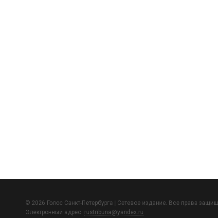
© 2026 Голос Санкт-Петербурга | Сетевое издание. Все права защи
Электронный адрес:
rustribuna@yandex.ru