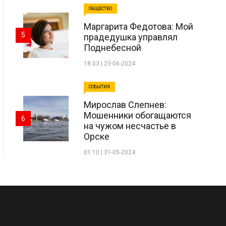
ОБЩЕСТВО
Маргарита Федотова: Мой
5
прадедушка управлял
Поднебесной
18:03 | 23-06-2024
СОБЫТИЯ
Мирослав Слепнев:
Мошенники обогащаются
6
на чужом несчастье в
Орске
01:10 | 31-05-2024