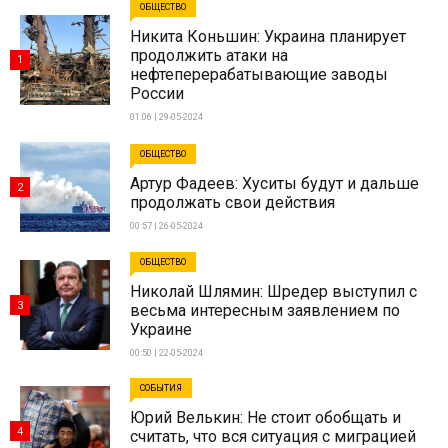
ОБЩЕСТВО
Никита Коньшин: Украина планирует
продолжить атаки на
1
нефтеперерабатывающие заводы
России
01:06 | 29-05-2024
ОБЩЕСТВО
Артур Фадеев: Хуситы будут и дальше
2
продолжать свои действия
00:57 | 26-05-2024
ОБЩЕСТВО
Николай Шлямин: Шредер выступил с
3
весьма интересным заявлением по
Украине
00:50 | 22-05-2024
СОБЫТИЯ
Юрий Велькин: Не стоит обобщать и
4
считать, что вся ситуация с миграцией