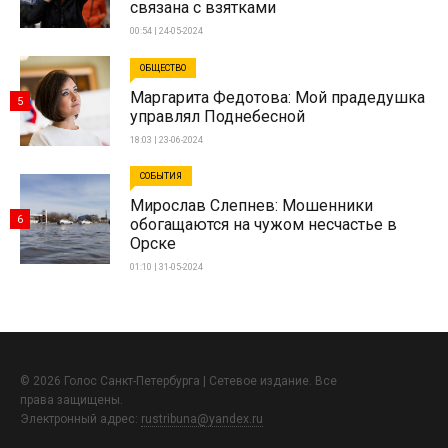
связана с взятками
00:54 | 24-05-2024
ОБЩЕСТВО
Маргарита Федотова: Мой прадедушка
5
управлял Поднебесной
18:03 | 23-06-2024
СОБЫТИЯ
Мирослав Слепнев: Мошенники
6
обогащаются на чужом несчастье в
Орске
01:10 | 31-05-2024
© 2026 Голос Санкт-Петербурга | Сетевое издание. Все
права защищены.
Электронный адрес:
rustribuna@yandex.ru