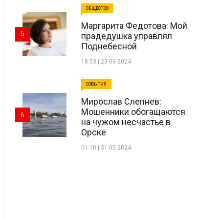
ОБЩЕСТВО
Маргарита Федотова: Мой
5
прадедушка управлял
Поднебесной
18:03 | 23-06-2024
СОБЫТИЯ
Мирослав Слепнев:
Мошенники обогащаются
6
на чужом несчастье в
Орске
01:10 | 31-05-2024