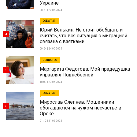
Украине
00:50 | 22-05-2024
СОБЫТИЯ
Юрий Велькин: Не стоит обобщать и
4
считать, что вся ситуация с миграцией
связана с взятками
00:54 | 24-05-2024
ОБЩЕСТВО
Маргарита Федотова: Мой прадедушка
5
управлял Поднебесной
18:03 | 23-06-2024
СОБЫТИЯ
Мирослав Слепнев: Мошенники
6
обогащаются на чужом несчастье в
Орске
01:10 | 31-05-2024