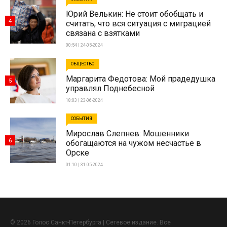
Юрий Велькин: Не стоит обобщать и
4
считать, что вся ситуация с миграцией
связана с взятками
00:54 | 24-05-2024
ОБЩЕСТВО
Маргарита Федотова: Мой прадедушка
5
управлял Поднебесной
18:03 | 23-06-2024
СОБЫТИЯ
Мирослав Слепнев: Мошенники
6
обогащаются на чужом несчастье в
Орске
01:10 | 31-05-2024
© 2026 Голос Санкт-Петербурга | Сетевое издание. Все