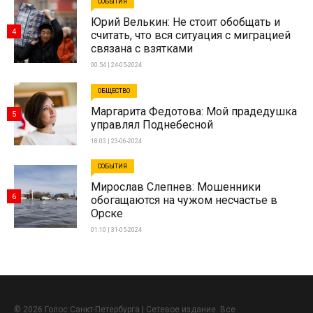
СОБЫТИЯ
Юрий Велькин: Не стоит обобщать и
4
считать, что вся ситуация с миграцией
связана с взятками
00:54 | 24-05-2024
ОБЩЕСТВО
Маргарита Федотова: Мой прадедушка
5
управлял Поднебесной
18:03 | 23-06-2024
СОБЫТИЯ
Мирослав Слепнев: Мошенники
6
обогащаются на чужом несчастье в
Орске
01:10 | 31-05-2024
© 2026 Голос Санкт-Петербурга | Сетевое издание. Все