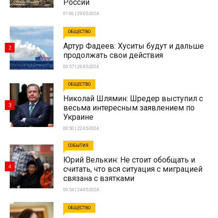
России
01:06 | 29-05-2024
ОБЩЕСТВО
Артур Фадеев: Хуситы будут и дальше
2
продолжать свои действия
00:57 | 26-05-2024
ОБЩЕСТВО
Николай Шлямин: Шредер выступил с
3
весьма интересным заявлением по
Украине
00:50 | 22-05-2024
СОБЫТИЯ
Юрий Велькин: Не стоит обобщать и
4
считать, что вся ситуация с миграцией
связана с взятками
00:54 | 24-05-2024
ОБЩЕСТВО