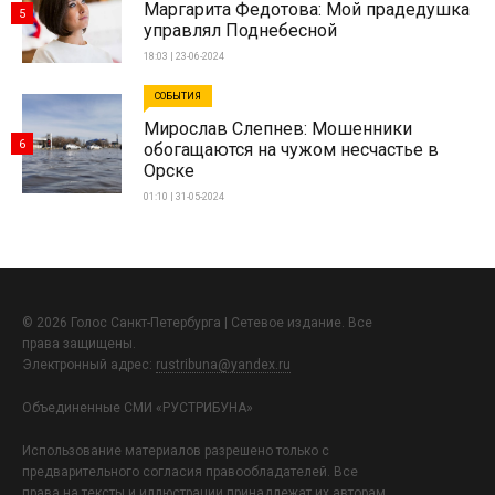
Маргарита Федотова: Мой прадедушка
5
управлял Поднебесной
18:03 | 23-06-2024
СОБЫТИЯ
Мирослав Слепнев: Мошенники
6
обогащаются на чужом несчастье в
Орске
01:10 | 31-05-2024
© 2026 Голос Санкт-Петербурга | Сетевое издание. Все
права защищены.
Электронный адрес:
rustribuna@yandex.ru
Объединенные СМИ «РУСТРИБУНА»
Использование материалов разрешено только с
предварительного согласия правообладателей. Все
права на тексты и иллюстрации принадлежат их авторам.