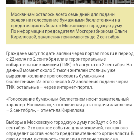
Москвичам осталось всего семь дней для подачи
заявок на голосование бумажными бюллетенями на
предстоящих выборах в Московскую городскую думу.
По информации председателя Мосгоризбиркома Ольги
Кирилловой, заявления принимаются до 2 сентября.
Граждане могут подать заявки через портал mos.ru в период
с 22 июля по 2 сентября или в территориальные
избирательные комиссии (ТИК) с 5 августа по 2 сентября. На
данный момент около 5 тысяч жителей столицы уже
выразили желание проголосовать бумажными
бюллетенями. Из этого числа 572 заявления поданы через
ТИК, остальные – через интернет-портал.
«Голосование бумажным бюллетенем носит заявительный
характер. Напоминаю, что ключевая дата подачи заявления
– 2 сентября», – отметила Кириллова.
Выборы в Московскую городскую думу пройдут с 6 по 8
сентября. Это важное событие для москвичей, так как оно
определит состав нового представительного орган власти. В
связи с этим, активность граждан в подаче заявок на