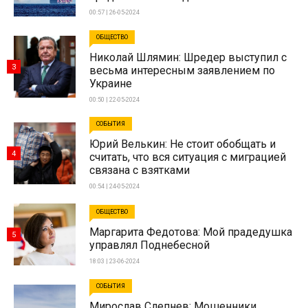
00:57 | 26-05-2024
ОБЩЕСТВО
Николай Шлямин: Шредер выступил с
3
весьма интересным заявлением по
Украине
00:50 | 22-05-2024
СОБЫТИЯ
Юрий Велькин: Не стоит обобщать и
4
считать, что вся ситуация с миграцией
связана с взятками
00:54 | 24-05-2024
ОБЩЕСТВО
Маргарита Федотова: Мой прадедушка
5
управлял Поднебесной
18:03 | 23-06-2024
СОБЫТИЯ
Мирослав Слепнев: Мошенники