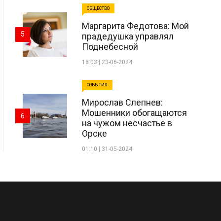
ОБЩЕСТВО
Маргарита Федотова: Мой
5
прадедушка управлял
Поднебесной
18:03 | 23-06-2024
СОБЫТИЯ
Мирослав Слепнев:
Мошенники обогащаются
6
на чужом несчастье в
Орске
01:10 | 31-05-2024