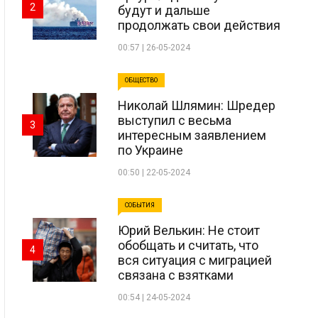
2
будут и дальше
продолжать свои действия
00:57 | 26-05-2024
ОБЩЕСТВО
Николай Шлямин: Шредер
выступил с весьма
3
интересным заявлением
по Украине
00:50 | 22-05-2024
СОБЫТИЯ
Юрий Велькин: Не стоит
обобщать и считать, что
4
вся ситуация с миграцией
связана с взятками
00:54 | 24-05-2024