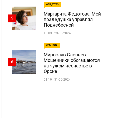
ОБЩЕСТВО
Маргарита Федотова: Мой
5
прадедушка управлял
Поднебесной
18:03 | 23-06-2024
СОБЫТИЯ
Мирослав Слепнев:
Мошенники обогащаются
6
на чужом несчастье в
Орске
01:10 | 31-05-2024