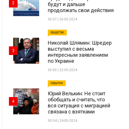
2
будут и дальше
продолжать свои действия
00:57 | 26-05-2024
ОБЩЕСТВО
Николай Шлямин: Шредер
выступил с весьма
3
интересным заявлением
по Украине
00:50 | 22-05-2024
СОБЫТИЯ
Юрий Велькин: Не стоит
обобщать и считать, что
4
вся ситуация с миграцией
связана с взятками
00:54 | 24-05-2024