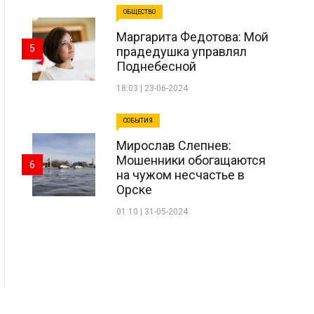
ОБЩЕСТВО
Маргарита Федотова: Мой
5
прадедушка управлял
Поднебесной
18:03 | 23-06-2024
СОБЫТИЯ
Мирослав Слепнев:
Мошенники обогащаются
6
на чужом несчастье в
Орске
01:10 | 31-05-2024