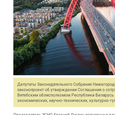
Депутаты Законодательного Собрания Нижегородс
законопроект об утверждении Соглашения о сотр
Витебским облисполкомом Республики Беларусь. 
экономических, научно-технических, культурно-г
Председатель ЗСНО Евгений Люлин подчеркнул важн