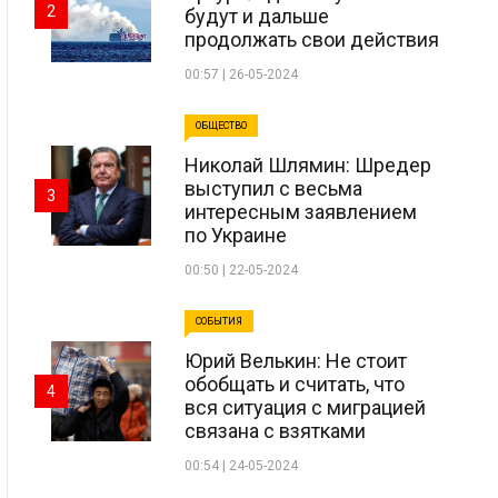
2
будут и дальше
продолжать свои действия
00:57 | 26-05-2024
ОБЩЕСТВО
Николай Шлямин: Шредер
выступил с весьма
3
интересным заявлением
по Украине
00:50 | 22-05-2024
СОБЫТИЯ
Юрий Велькин: Не стоит
обобщать и считать, что
4
вся ситуация с миграцией
связана с взятками
00:54 | 24-05-2024