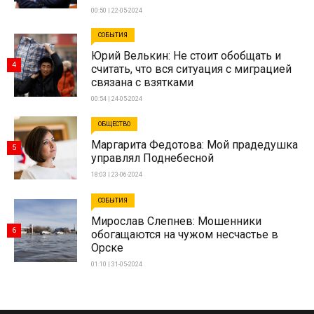
00:50 | 22-05-2024
СОБЫТИЯ
Юрий Велькин: Не стоит обобщать и
4
считать, что вся ситуация с миграцией
связана с взятками
00:54 | 24-05-2024
ОБЩЕСТВО
Маргарита Федотова: Мой прадедушка
5
управлял Поднебесной
18:03 | 23-06-2024
СОБЫТИЯ
Мирослав Слепнев: Мошенники
6
обогащаются на чужом несчастье в
Орске
01:10 | 31-05-2024