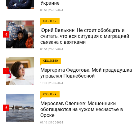
Украине
00:50 | 22-05-2024
СОБЫТИЯ
Юрий Велькин: Не стоит обобщать и
4
считать, что вся ситуация с миграцией
связана с взятками
00:54 | 24-05-2024
ОБЩЕСТВО
Маргарита Федотова: Мой прадедушка
5
управлял Поднебесной
18:03 | 23-06-2024
СОБЫТИЯ
Мирослав Слепнев: Мошенники
6
обогащаются на чужом несчастье в
Орске
01:10 | 31-05-2024