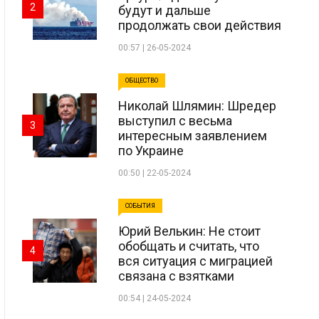
2
будут и дальше
продолжать свои действия
00:57 | 26-05-2024
ОБЩЕСТВО
Николай Шлямин: Шредер
выступил с весьма
3
интересным заявлением
по Украине
00:50 | 22-05-2024
СОБЫТИЯ
Юрий Велькин: Не стоит
обобщать и считать, что
4
вся ситуация с миграцией
связана с взятками
00:54 | 24-05-2024