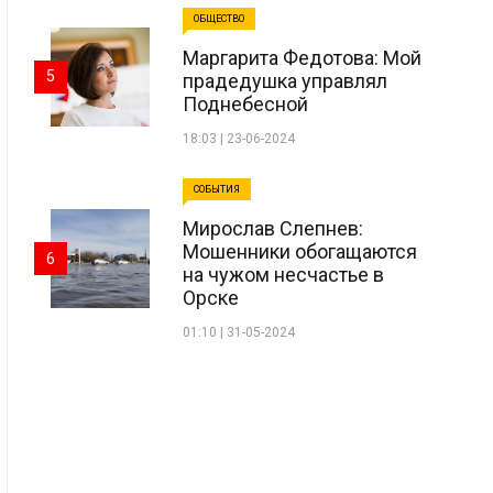
ОБЩЕСТВО
Маргарита Федотова: Мой
5
прадедушка управлял
Поднебесной
18:03 | 23-06-2024
СОБЫТИЯ
Мирослав Слепнев:
Мошенники обогащаются
6
на чужом несчастье в
Орске
01:10 | 31-05-2024