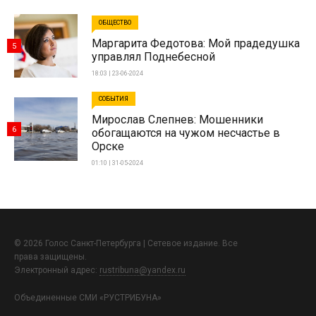
ОБЩЕСТВО
Маргарита Федотова: Мой прадедушка
5
управлял Поднебесной
18:03 | 23-06-2024
СОБЫТИЯ
Мирослав Слепнев: Мошенники
6
обогащаются на чужом несчастье в
Орске
01:10 | 31-05-2024
© 2026 Голос Санкт-Петербурга | Сетевое издание. Все
права защищены.
Электронный адрес:
rustribuna@yandex.ru
Объединенные СМИ «РУСТРИБУНА»