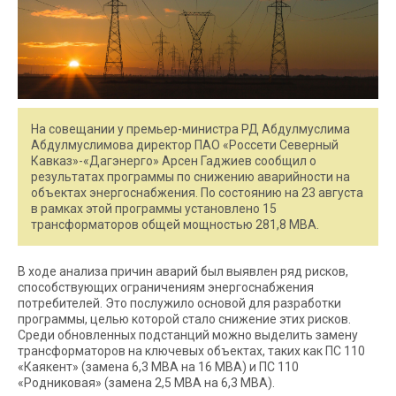
На совещании у премьер-министра РД Абдулмуслима
Абдулмуслимова директор ПАО «Россети Северный
Кавказ»-«Дагэнерго» Арсен Гаджиев сообщил о
результатах программы по снижению аварийности на
объектах энергоснабжения. По состоянию на 23 августа
в рамках этой программы установлено 15
трансформаторов общей мощностью 281,8 МВА.
В ходе анализа причин аварий был выявлен ряд рисков,
способствующих ограничениям энергоснабжения
потребителей. Это послужило основой для разработки
программы, целью которой стало снижение этих рисков.
Среди обновленных подстанций можно выделить замену
трансформаторов на ключевых объектах, таких как ПС 110
«Каякент» (замена 6,3 МВА на 16 МВА) и ПС 110
«Родниковая» (замена 2,5 МВА на 6,3 МВА).