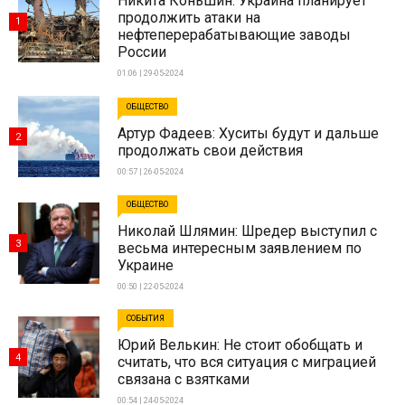
Никита Коньшин: Украина планирует
продолжить атаки на
1
нефтеперерабатывающие заводы
России
01:06 | 29-05-2024
ОБЩЕСТВО
Артур Фадеев: Хуситы будут и дальше
2
продолжать свои действия
00:57 | 26-05-2024
ОБЩЕСТВО
Николай Шлямин: Шредер выступил с
3
весьма интересным заявлением по
Украине
00:50 | 22-05-2024
СОБЫТИЯ
Юрий Велькин: Не стоит обобщать и
4
считать, что вся ситуация с миграцией
связана с взятками
00:54 | 24-05-2024