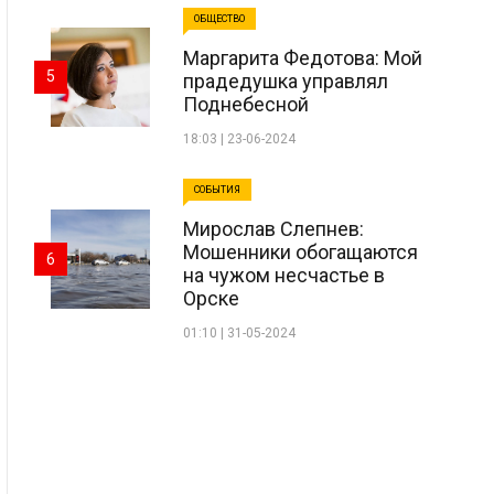
ОБЩЕСТВО
Маргарита Федотова: Мой
5
прадедушка управлял
Поднебесной
18:03 | 23-06-2024
СОБЫТИЯ
Мирослав Слепнев:
Мошенники обогащаются
6
на чужом несчастье в
Орске
01:10 | 31-05-2024