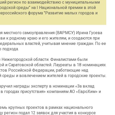
чший регион по взаимодействию с муниципальными
одской среды" на I Национальной премии в этой
сероссийского форума "Развитие малых городов и
ия местного самоуправления (ВАРМСУ) Ирина Гусева
ви к родному краю и его жителям, и создаются при
едеральных властей, учитывая мнение граждан. По ее
 подхода.
из Нижегородской области. Финалистами были
й и Саратовской областей. Лауреаты в 18 номинациях
тов Российской Федерации, работающие над
й среды и вовлечением жителей в городские проекты.
ручил награды эксперту в номинации «За вклад
в городах присутствия» компаниям АО «ЕвроХим» и
емь крупных проектов в рамках национального
ду регион подал 12 заявок для участия в конкурсе