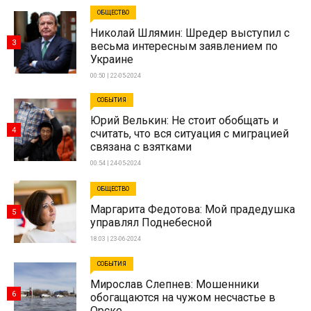
ОБЩЕСТВО
Николай Шлямин: Шредер выступил с
3
весьма интересным заявлением по
Украине
00:50 | 22-05-2024
СОБЫТИЯ
Юрий Велькин: Не стоит обобщать и
4
считать, что вся ситуация с миграцией
связана с взятками
00:54 | 24-05-2024
ОБЩЕСТВО
Маргарита Федотова: Мой прадедушка
5
управлял Поднебесной
18:03 | 23-06-2024
СОБЫТИЯ
Мирослав Слепнев: Мошенники
6
обогащаются на чужом несчастье в
Орске