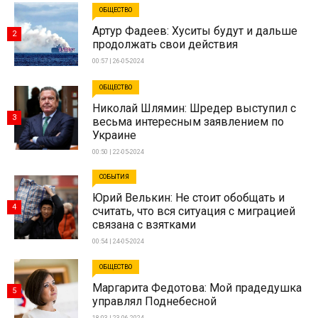
ОБЩЕСТВО
Артур Фадеев: Хуситы будут и дальше
2
продолжать свои действия
00:57 | 26-05-2024
ОБЩЕСТВО
Николай Шлямин: Шредер выступил с
3
весьма интересным заявлением по
Украине
00:50 | 22-05-2024
СОБЫТИЯ
Юрий Велькин: Не стоит обобщать и
4
считать, что вся ситуация с миграцией
связана с взятками
00:54 | 24-05-2024
ОБЩЕСТВО
Маргарита Федотова: Мой прадедушка
5
управлял Поднебесной