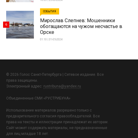
18:03 | 23-06-2024
СОБЫТИЯ
Мирослав Слепнев: Мошенники
6
обогащаются на чужом несчастье в
Орске
01:10 | 31-05-2024
© 2026 Голос Санкт-Петербурга | Сетевое издание. Все
права защищены.
Электронный адрес:
rustribuna@yandex.ru
Объединенные СМИ «РУСТРИБУНА»
Использование материалов разрешено только с
предварительного согласия правообладателей. Все
права на тексты и иллюстрации принадлежат их авторам.
Сайт может содержать материалы, не предназначенные
для лиц младше 18 лет.