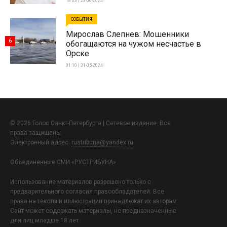
18:03 | 23-06-2024
СОБЫТИЯ
Мирослав Слепнев: Мошенники
6
обогащаются на чужом несчастье в
Орске
01:10 | 31-05-2024
© 2026 Голос Санкт-Петербурга | Сетевое издание. Все
права защищены.
Электронный адрес:
rustribuna@yandex.ru
Объединенные СМИ «РУСТРИБУНА»
Использование материалов разрешено только с
предварительного согласия правообладателей. Все
права на тексты и иллюстрации принадлежат их авторам.
Сайт может содержать материалы, не предназначенные
для лиц младше 18 лет.