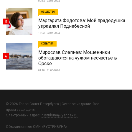
00:54 | 24-05-2024
ОБЩЕСТВО
Маргарита Федотова: Мой прадедушка
5
управлял Поднебесной
18:03 | 23-06-2024
СОБЫТИЯ
Мирослав Слепнев: Мошенники
6
обогащаются на чужом несчастье в
Орске
01:10 | 31-05-2024
© 2026 Голос Санкт-Петербурга | Сетевое издание. Все
права защищены.
Электронный адрес:
rustribuna@yandex.ru
Объединенные СМИ «РУСТРИБУНА»