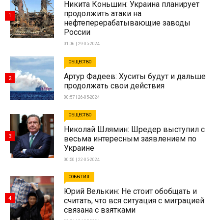
Никита Коньшин: Украина планирует
продолжить атаки на
1
нефтеперерабатывающие заводы
России
01:06 | 29-05-2024
ОБЩЕСТВО
Артур Фадеев: Хуситы будут и дальше
2
продолжать свои действия
00:57 | 26-05-2024
ОБЩЕСТВО
Николай Шлямин: Шредер выступил с
3
весьма интересным заявлением по
Украине
00:50 | 22-05-2024
СОБЫТИЯ
Юрий Велькин: Не стоит обобщать и
4
считать, что вся ситуация с миграцией
связана с взятками