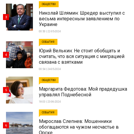
ОБЩЕСТВО
Николай Шлямин: Шредер выступил с
3
весьма интересным заявлением по
Украине
00:50 | 22-05-2024
СОБЫТИЯ
Юрий Велькин: Не стоит обобщать и
4
считать, что вся ситуация с миграцией
связана с взятками
00:54 | 24-05-2024
ОБЩЕСТВО
Маргарита Федотова: Мой прадедушка
5
управлял Поднебесной
18:03 | 23-06-2024
СОБЫТИЯ
Мирослав Слепнев: Мошенники
6
обогащаются на чужом несчастье в
Орске