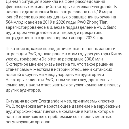
Данная ситуация возникла на фоне расследования
финансовых махинаций, в которых замешан Evergrande. В
начале года компания была оштрафована на 4,18 млрд
юаней после выявления данных о завышении выручки на
564 млрд юаней за 2019 и 2020 годы. PwC Zhong Tian,
зарегистрированное в Шанхае подразделение PwC, было
аудитором Evergrande в этот период и прекратило
сотрудничество с девелопером в январе 2023 года.
Пока неясно, какие последствия может повлечь запрет и
штраф для PwC, однако ранее в этом году регуляторы Китая
уже оштрафовали Deloitte на рекордные $30,8 млн.
Экспертное мнение указывает на то, что такое решение
станет самым жестким в истории отношений китайских
властей с крупными международными аудиторами.
Некоторые клиенты PwC, в том числе государственные
компании, начали отказываться от услуг компании в пользу
других аудиторов.
Ситуация вокруг Evergrande и мер, принимаемых против
PwC, подчеркивает нарастающее давление на зарубежные
аудиторско-консалтинговые компании в Китае, которые
часто сталкиваются с проблемами со стороны местных
регулирующих органов.