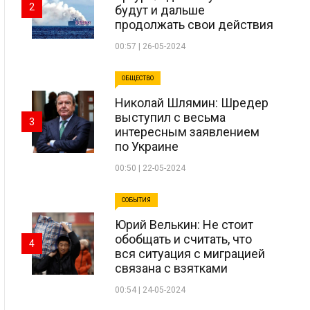
2
будут и дальше
продолжать свои действия
00:57 | 26-05-2024
ОБЩЕСТВО
Николай Шлямин: Шредер
выступил с весьма
3
интересным заявлением
по Украине
00:50 | 22-05-2024
СОБЫТИЯ
Юрий Велькин: Не стоит
обобщать и считать, что
4
вся ситуация с миграцией
связана с взятками
00:54 | 24-05-2024