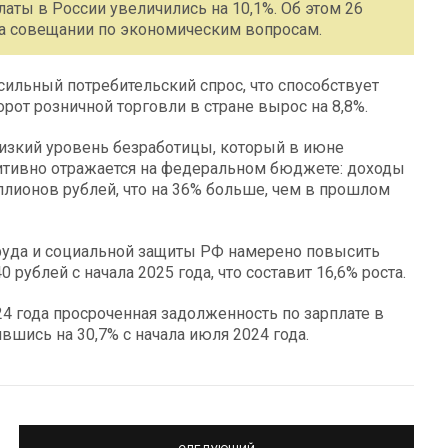
аты в России увеличились на 10,1%. Об этом 26
на совещании по экономическим вопросам.
сильный потребительский спрос, что способствует
от розничной торговли в стране вырос на 8,8%.
 низкий уровень безработицы, который в июне
озитивно отражается на федеральном бюджете: доходы
ллионов рублей, что на 36% больше, чем в прошлом
труда и социальной защиты РФ намерено повысить
рублей с начала 2025 года, что составит 16,6% роста.
024 года просроченная задолженность по зарплате в
вшись на 30,7% с начала июля 2024 года.