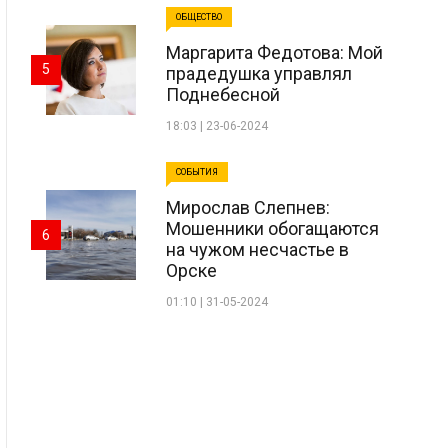
ОБЩЕСТВО
Маргарита Федотова: Мой
5
прадедушка управлял
Поднебесной
18:03 | 23-06-2024
СОБЫТИЯ
Мирослав Слепнев:
Мошенники обогащаются
6
на чужом несчастье в
Орске
01:10 | 31-05-2024