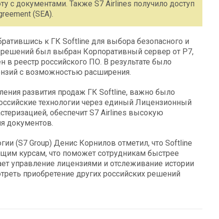
у с документами. Также S7 Airlines получило доступ
reement (SEA).
ратившись к ГК Softline для выбора безопасного и
х решений был выбран Корпоративный сервер от Р7,
 в реестр российского ПО. В результате было
ензий с возможностью расширения.
ения развития продаж ГК Softline, важно было
российские технологии через единый Лицензионный
астеризацией, обеспечит S7 Airlines высокую
ия документов.
и (S7 Group) Денис Корнилов отметил, что Softline
ающим курсам, что поможет сотрудникам быстрее
ает управление лицензиями и отслеживание истории
мотреть приобретение других российских решений