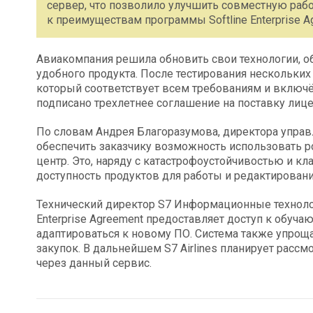
сервер, что позволило улучшить совместную работ
к преимуществам программы Softline Enterprise Ag
Авиакомпания решила обновить свои технологии, об
удобного продукта. После тестирования нескольки
который соответствует всем требованиям и включён
подписано трехлетнее соглашение на поставку лиц
По словам Андрея Благоразумова, директора управл
обеспечить заказчику возможность использовать 
центр. Это, наряду с катастрофоустойчивостью и кл
доступность продуктов для работы и редактирован
Технический директор S7 Информационные технологи
Enterprise Agreement предоставляет доступ к обуч
адаптироваться к новому ПО. Система также упрощ
закупок. В дальнейшем S7 Airlines планирует расс
через данный сервис.