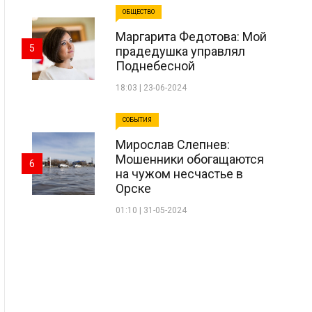
ОБЩЕСТВО
Маргарита Федотова: Мой
5
прадедушка управлял
Поднебесной
18:03 | 23-06-2024
СОБЫТИЯ
Мирослав Слепнев:
Мошенники обогащаются
6
на чужом несчастье в
Орске
01:10 | 31-05-2024