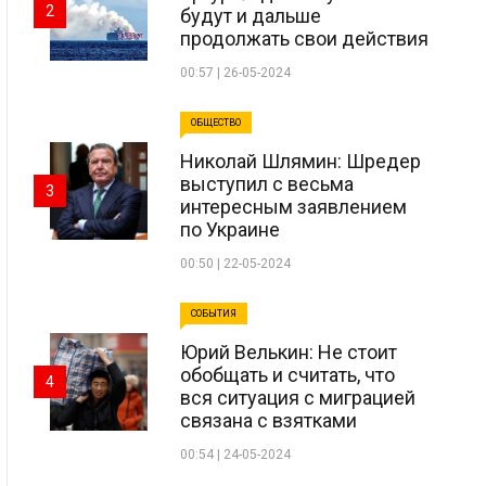
2
будут и дальше
продолжать свои действия
00:57 | 26-05-2024
ОБЩЕСТВО
Николай Шлямин: Шредер
выступил с весьма
3
интересным заявлением
по Украине
00:50 | 22-05-2024
СОБЫТИЯ
Юрий Велькин: Не стоит
обобщать и считать, что
4
вся ситуация с миграцией
связана с взятками
00:54 | 24-05-2024