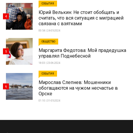
СОБЫТИЯ
Юрий Велькин: Не стоит обобщать и
4
считать, что вся ситуация с миграцией
связана с взятками
00:54 | 24-05-2024
ОБЩЕСТВО
Маргарита Федотова: Мой прадедушка
5
управлял Поднебесной
18:03 | 23-06-2024
СОБЫТИЯ
Мирослав Слепнев: Мошенники
6
обогащаются на чужом несчастье в
Орске
01:10 | 31-05-2024