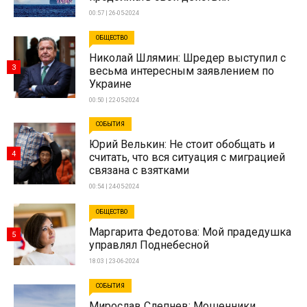
00:57 | 26-05-2024
ОБЩЕСТВО
Николай Шлямин: Шредер выступил с
3
весьма интересным заявлением по
Украине
00:50 | 22-05-2024
СОБЫТИЯ
Юрий Велькин: Не стоит обобщать и
4
считать, что вся ситуация с миграцией
связана с взятками
00:54 | 24-05-2024
ОБЩЕСТВО
Маргарита Федотова: Мой прадедушка
5
управлял Поднебесной
18:03 | 23-06-2024
СОБЫТИЯ
Мирослав Слепнев: Мошенники