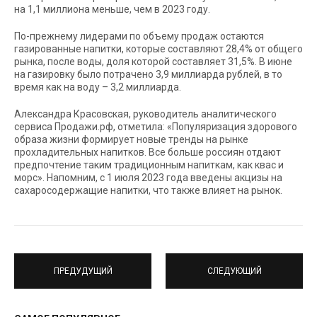
на 1,1 миллиона меньше, чем в 2023 году.
По-прежнему лидерами по объему продаж остаются
газированные напитки, которые составляют 28,4% от общего
рынка, после воды, доля которой составляет 31,5%. В июне
на газировку было потрачено 3,9 миллиарда рублей, в то
время как на воду – 3,2 миллиарда.
Александра Красовская, руководитель аналитического
сервиса Продажи.рф, отметила: «Популяризация здорового
образа жизни формирует новые тренды на рынке
прохладительных напитков. Все больше россиян отдают
предпочтение таким традиционным напиткам, как квас и
морс». Напомним, с 1 июля 2023 года введены акцизы на
сахаросодержащие напитки, что также влияет на рынок.
ПРЕДУДУЩИЙ
СЛЕДУЮЩИЙ