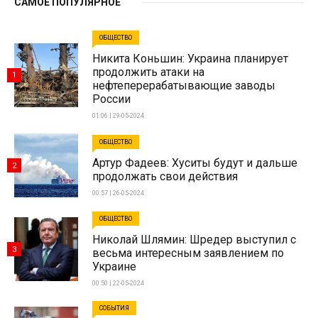
САМОЕ ПОПУЛЯРНОЕ
ОБЩЕСТВО
Никита Коньшин: Украина планирует
продолжить атаки на
1
нефтеперерабатывающие заводы
России
01:06 | 29-05-2024
ОБЩЕСТВО
Артур Фадеев: Хуситы будут и дальше
2
продолжать свои действия
00:57 | 26-05-2024
ОБЩЕСТВО
Николай Шлямин: Шредер выступил с
3
весьма интересным заявлением по
Украине
00:50 | 22-05-2024
СОБЫТИЯ