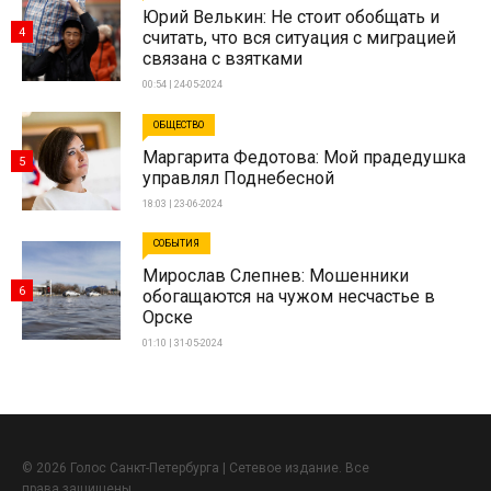
Юрий Велькин: Не стоит обобщать и
4
считать, что вся ситуация с миграцией
связана с взятками
00:54 | 24-05-2024
ОБЩЕСТВО
Маргарита Федотова: Мой прадедушка
5
управлял Поднебесной
18:03 | 23-06-2024
СОБЫТИЯ
Мирослав Слепнев: Мошенники
6
обогащаются на чужом несчастье в
Орске
01:10 | 31-05-2024
© 2026 Голос Санкт-Петербурга | Сетевое издание. Все
права защищены.