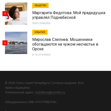
ОБЩЕСТВО
Маргарита Федотова: Мой прадедушка
5
управлял Поднебесной
18:03 | 23-06-2024
СОБЫТИЯ
Мирослав Слепнев: Мошенники
6
обогащаются на чужом несчастье в
Орске
01:10 | 31-05-2024
© 2026 Голос Санкт-Петербурга | Сетевое издание. Все
права защищены.
Электронный адрес:
rustribuna@yandex.ru
Объединенные СМИ «РУСТРИБУНА»