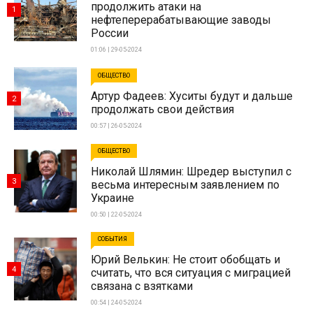
продолжить атаки на
1
нефтеперерабатывающие заводы
России
01:06 | 29-05-2024
ОБЩЕСТВО
Артур Фадеев: Хуситы будут и дальше
2
продолжать свои действия
00:57 | 26-05-2024
ОБЩЕСТВО
Николай Шлямин: Шредер выступил с
3
весьма интересным заявлением по
Украине
00:50 | 22-05-2024
СОБЫТИЯ
Юрий Велькин: Не стоит обобщать и
4
считать, что вся ситуация с миграцией
связана с взятками
00:54 | 24-05-2024