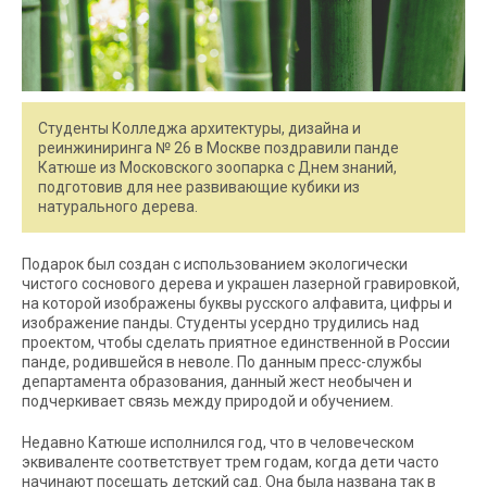
Студенты Колледжа архитектуры, дизайна и
реинжиниринга № 26 в Москве поздравили панде
Катюше из Московского зоопарка с Днем знаний,
подготовив для нее развивающие кубики из
натурального дерева.
Подарок был создан с использованием экологически
чистого соснового дерева и украшен лазерной гравировкой,
на которой изображены буквы русского алфавита, цифры и
изображение панды. Студенты усердно трудились над
проектом, чтобы сделать приятное единственной в России
панде, родившейся в неволе. По данным пресс-службы
департамента образования, данный жест необычен и
подчеркивает связь между природой и обучением.
Недавно Катюше исполнился год, что в человеческом
эквиваленте соответствует трем годам, когда дети часто
начинают посещать детский сад. Она была названа так в