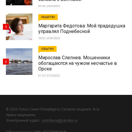
00:54 | 24-05-2024
ОБЩЕСТВО
Маргарита Федотова: Мой прадедушка
5
управлял Поднебесной
18:03 | 23-06-2024
СОБЫТИЯ
Мирослав Слепнев: Мошенники
6
обогащаются на чужом несчастье в
Орске
01:10 | 31-05-2024
© 2026 Голос Санкт-Петербурга | Сетевое издание. Все
права защищены.
Электронный адрес:
rustribuna@yandex.ru