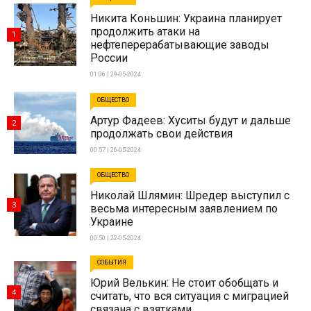
Никита Коньшин: Украина планирует
продолжить атаки на
1
нефтеперерабатывающие заводы
России
01:06 | 29-05-2024
ОБЩЕСТВО
Артур Фадеев: Хуситы будут и дальше
2
продолжать свои действия
00:57 | 26-05-2024
ОБЩЕСТВО
Николай Шлямин: Шредер выступил с
3
весьма интересным заявлением по
Украине
00:50 | 22-05-2024
СОБЫТИЯ
Юрий Велькин: Не стоит обобщать и
4
считать, что вся ситуация с миграцией
связана с взятками