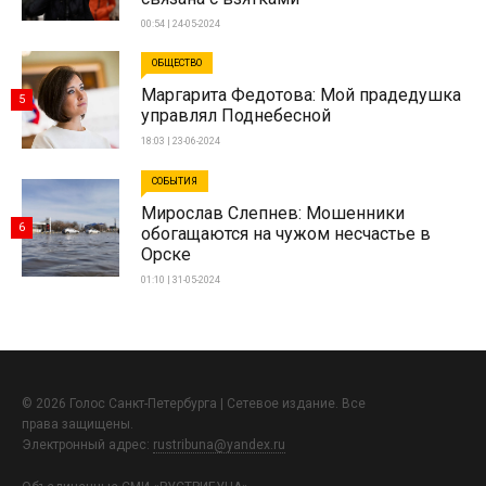
00:54 | 24-05-2024
ОБЩЕСТВО
Маргарита Федотова: Мой прадедушка
5
управлял Поднебесной
18:03 | 23-06-2024
СОБЫТИЯ
Мирослав Слепнев: Мошенники
6
обогащаются на чужом несчастье в
Орске
01:10 | 31-05-2024
© 2026 Голос Санкт-Петербурга | Сетевое издание. Все
права защищены.
Электронный адрес:
rustribuna@yandex.ru