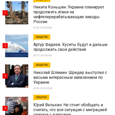
Никита Коньшин: Украина планирует
продолжить атаки на
1
нефтеперерабатывающие заводы
России
01:06 | 29-05-2024
ОБЩЕСТВО
Артур Фадеев: Хуситы будут и дальше
2
продолжать свои действия
00:57 | 26-05-2024
ОБЩЕСТВО
Николай Шлямин: Шредер выступил с
3
весьма интересным заявлением по
Украине
00:50 | 22-05-2024
СОБЫТИЯ
Юрий Велькин: Не стоит обобщать и
4
считать, что вся ситуация с миграцией
связана с взятками