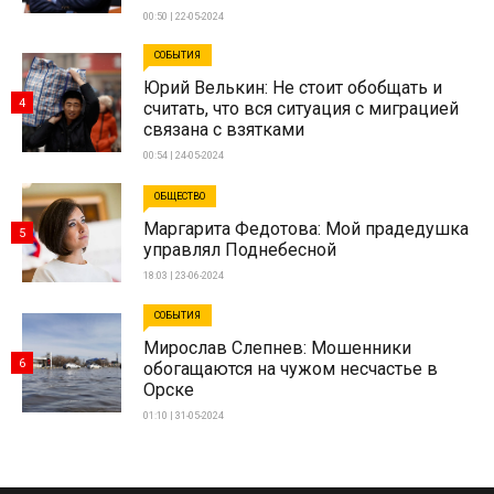
00:50 | 22-05-2024
СОБЫТИЯ
Юрий Велькин: Не стоит обобщать и
4
считать, что вся ситуация с миграцией
связана с взятками
00:54 | 24-05-2024
ОБЩЕСТВО
Маргарита Федотова: Мой прадедушка
5
управлял Поднебесной
18:03 | 23-06-2024
СОБЫТИЯ
Мирослав Слепнев: Мошенники
6
обогащаются на чужом несчастье в
Орске
01:10 | 31-05-2024