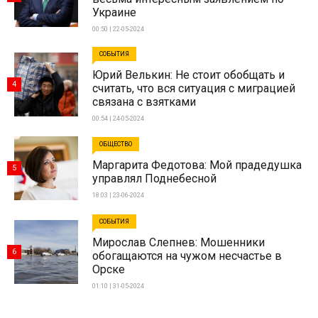
Украине
00:50 | 22-05-2024
СОБЫТИЯ
Юрий Велькин: Не стоит обобщать и
4
считать, что вся ситуация с миграцией
связана с взятками
00:54 | 24-05-2024
ОБЩЕСТВО
Маргарита Федотова: Мой прадедушка
5
управлял Поднебесной
18:03 | 23-06-2024
СОБЫТИЯ
Мирослав Слепнев: Мошенники
6
обогащаются на чужом несчастье в
Орске
01:10 | 31-05-2024