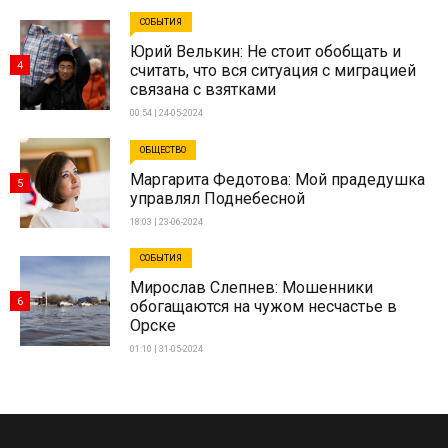
СОБЫТИЯ
Юрий Велькин: Не стоит обобщать и
4
считать, что вся ситуация с миграцией
связана с взятками
00:54 | 24-05-2024
ОБЩЕСТВО
Маргарита Федотова: Мой прадедушка
5
управлял Поднебесной
18:03 | 23-06-2024
СОБЫТИЯ
Мирослав Слепнев: Мошенники
6
обогащаются на чужом несчастье в
Орске
01:10 | 31-05-2024