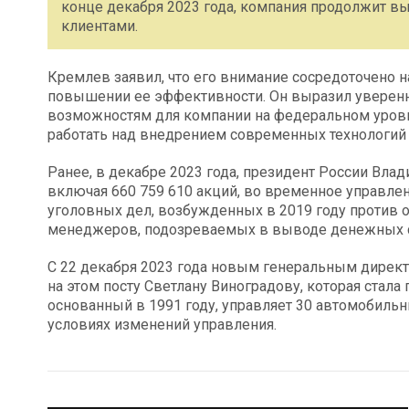
конце декабря 2023 года, компания продолжит вы
клиентами.
Кремлев заявил, что его внимание сосредоточено н
повышении ее эффективности. Он выразил уверенн
возможностям для компании на федеральном уровне.
работать над внедрением современных технологий
Ранее, в декабре 2023 года, президент России Влад
включая 660 759 610 акций, во временное управле
уголовных дел, возбужденных в 2019 году против о
менеджеров, подозреваемых в выводе денежных ср
С 22 декабря 2023 года новым генеральным директ
на этом посту Светлану Виноградову, которая стала
основанный в 1991 году, управляет 30 автомобиль
условиях изменений управления.