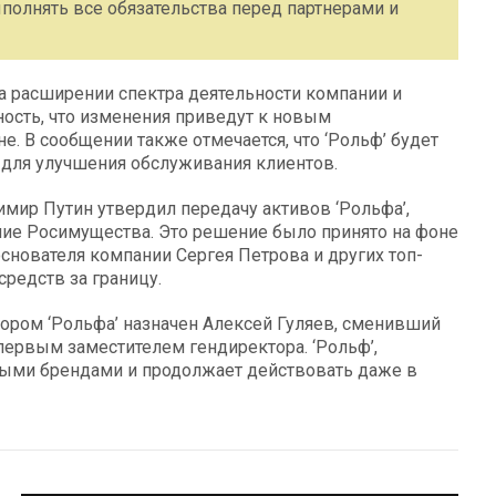
полнять все обязательства перед партнерами и
а расширении спектра деятельности компании и
ость, что изменения приведут к новым
 В сообщении также отмечается, что ‘Рольф’ будет
 для улучшения обслуживания клиентов.
имир Путин утвердил передачу активов ‘Рольфа’,
ние Росимущества. Это решение было принято на фоне
снователя компании Сергея Петрова и других топ-
едств за границу.
ором ‘Рольфа’ назначен Алексей Гуляев, сменивший
 первым заместителем гендиректора. ‘Рольф’,
ными брендами и продолжает действовать даже в