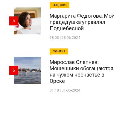
ОБЩЕСТВО
Маргарита Федотова: Мой
5
прадедушка управлял
Поднебесной
18:03 | 23-06-2024
СОБЫТИЯ
Мирослав Слепнев:
Мошенники обогащаются
6
на чужом несчастье в
Орске
01:10 | 31-05-2024