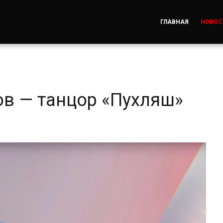
ГЛАВНАЯ
НОВОС
в — танцор «Пухляш»