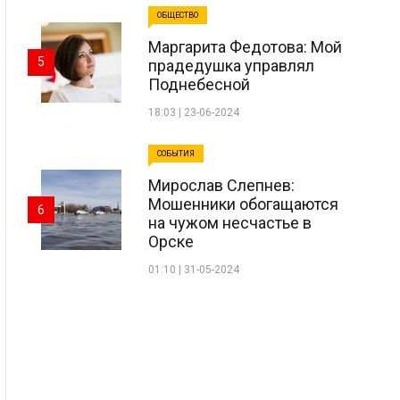
ОБЩЕСТВО
Маргарита Федотова: Мой
5
прадедушка управлял
Поднебесной
18:03 | 23-06-2024
СОБЫТИЯ
Мирослав Слепнев:
Мошенники обогащаются
6
на чужом несчастье в
Орске
01:10 | 31-05-2024