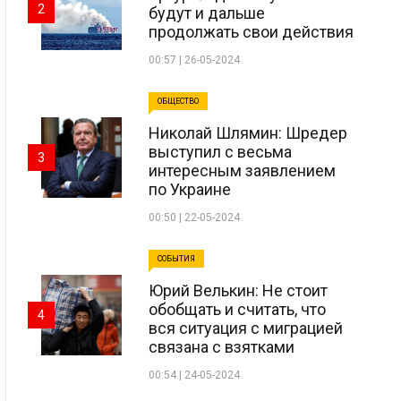
2
будут и дальше
продолжать свои действия
00:57 | 26-05-2024
ОБЩЕСТВО
Николай Шлямин: Шредер
выступил с весьма
3
интересным заявлением
по Украине
00:50 | 22-05-2024
СОБЫТИЯ
Юрий Велькин: Не стоит
обобщать и считать, что
4
вся ситуация с миграцией
связана с взятками
00:54 | 24-05-2024