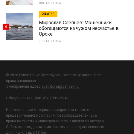
18:03 | 23-06-2024
СОБЫТИЯ
Мирослав Слепнев: Мошенники
6
обогащаются на чужом несчастье в
Орске
01:10 | 31-05-2024
© 2026 Голос Санкт-Петербурга | Сетевое издание. Все
права защищены.
Электронный адрес:
rustribuna@yandex.ru
Объединенные СМИ «РУСТРИБУНА»
Использование материалов разрешено только с
предварительного согласия правообладателей. Все
права на тексты и иллюстрации принадлежат их авторам.
Сайт может содержать материалы, не предназначенные
для лиц младше 18 лет.