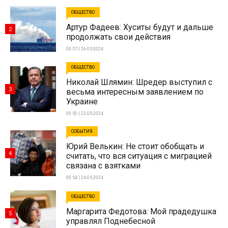
ОБЩЕСТВО
Артур Фадеев: Хуситы будут и дальше
2
продолжать свои действия
00:57 | 26-05-2024
ОБЩЕСТВО
Николай Шлямин: Шредер выступил с
3
весьма интересным заявлением по
Украине
00:50 | 22-05-2024
СОБЫТИЯ
Юрий Велькин: Не стоит обобщать и
4
считать, что вся ситуация с миграцией
связана с взятками
00:54 | 24-05-2024
ОБЩЕСТВО
Маргарита Федотова: Мой прадедушка
5
управлял Поднебесной