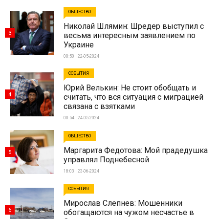
ОБЩЕСТВО
Николай Шлямин: Шредер выступил с
3
весьма интересным заявлением по
Украине
00:50 | 22-05-2024
СОБЫТИЯ
Юрий Велькин: Не стоит обобщать и
4
считать, что вся ситуация с миграцией
связана с взятками
00:54 | 24-05-2024
ОБЩЕСТВО
Маргарита Федотова: Мой прадедушка
5
управлял Поднебесной
18:03 | 23-06-2024
СОБЫТИЯ
Мирослав Слепнев: Мошенники
6
обогащаются на чужом несчастье в