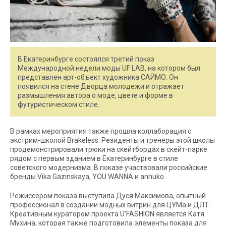
В Екатеринбурге состоялся третий показ
Международной недели моды UF LAB, на котором был
представлен арт-объект художника САЙМО. Он
появился на стене Дворца молодежи и отражает
размышления автора о моде, цвете и форме в
футуристическом стиле.
В рамках мероприятия также прошла коллаборация с
экстрим-школой Brakeless. Резиденты и тренеры этой школы
продемонстрировали трюки на скейтбордах в скейт-парке
рядом с первым зданием в Екатеринбурге в стиле
советского модернизма. В показе участвовали российские
бренды Vika Gazinskaya, YOU WANNA и annuko.
Режиссером показа выступила Дуся Максимова, опытный
профессионал в создании модных витрин для ЦУМа и ДЛТ.
Креативным куратором проекта U’FASHION является Катя
Мухина, которая также подготовила элементы показа для