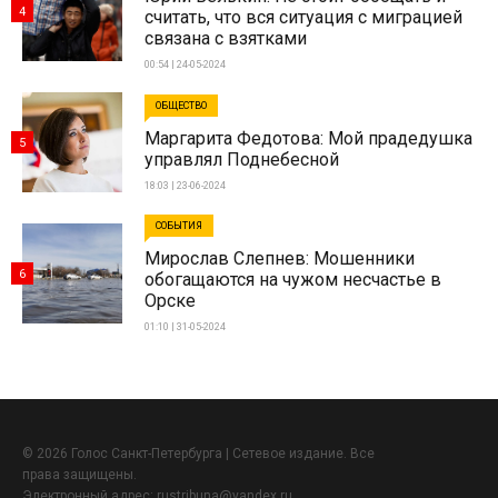
4
считать, что вся ситуация с миграцией
связана с взятками
00:54 | 24-05-2024
ОБЩЕСТВО
Маргарита Федотова: Мой прадедушка
5
управлял Поднебесной
18:03 | 23-06-2024
СОБЫТИЯ
Мирослав Слепнев: Мошенники
6
обогащаются на чужом несчастье в
Орске
01:10 | 31-05-2024
© 2026 Голос Санкт-Петербурга | Сетевое издание. Все
права защищены.
Электронный адрес:
rustribuna@yandex.ru