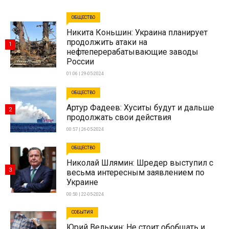
ОБЩЕСТВО
Никита Коньшин: Украина планирует
продолжить атаки на
1
нефтеперерабатывающие заводы
России
01:06 | 29-05-2024
ОБЩЕСТВО
Артур Фадеев: Хуситы будут и дальше
2
продолжать свои действия
00:57 | 26-05-2024
ОБЩЕСТВО
Николай Шлямин: Шредер выступил с
3
весьма интересным заявлением по
Украине
00:50 | 22-05-2024
СОБЫТИЯ
Юрий Велькин: Не стоит обобщать и