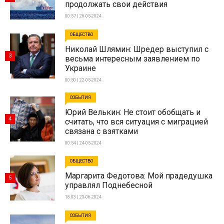
продолжать свои действия
00:57 | 26-05-2024
ОБЩЕСТВО
Николай Шлямин: Шредер выступил с
3
весьма интересным заявлением по
Украине
00:50 | 22-05-2024
СОБЫТИЯ
Юрий Велькин: Не стоит обобщать и
4
считать, что вся ситуация с миграцией
связана с взятками
00:54 | 24-05-2024
ОБЩЕСТВО
Маргарита Федотова: Мой прадедушка
5
управлял Поднебесной
18:03 | 23-06-2024
СОБЫТИЯ