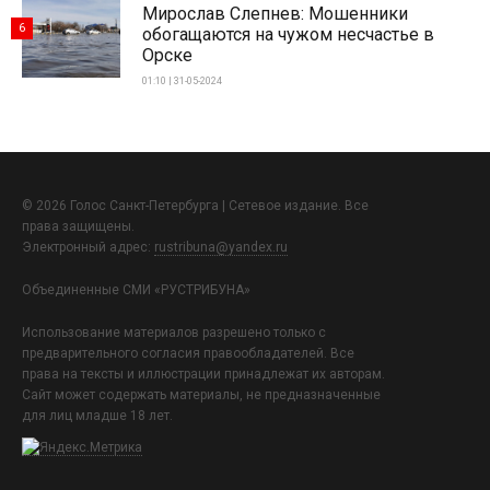
Мирослав Слепнев: Мошенники
6
обогащаются на чужом несчастье в
Орске
01:10 | 31-05-2024
© 2026 Голос Санкт-Петербурга | Сетевое издание. Все
права защищены.
Электронный адрес:
rustribuna@yandex.ru
Объединенные СМИ «РУСТРИБУНА»
Использование материалов разрешено только с
предварительного согласия правообладателей. Все
права на тексты и иллюстрации принадлежат их авторам.
Сайт может содержать материалы, не предназначенные
для лиц младше 18 лет.