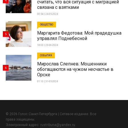
4
считать, что вся ситуация с миграцией
связана с взятками
00:54 | 24-05-2024
ОБЩЕСТВО
Маргарита Федотова: Мой прадедушка
5
управлял Поднебесной
18:03 | 23-06-2024
СОБЫТИЯ
Мирослав Слепнев: Мошенники
6
обогащаются на чужом несчастье в
Орске
01:10 | 31-05-2024
© 2026 Голос Санкт-Петербурга | Сетевое издание. Все
права защищены.
Электронный адрес:
rustribuna@yandex.ru