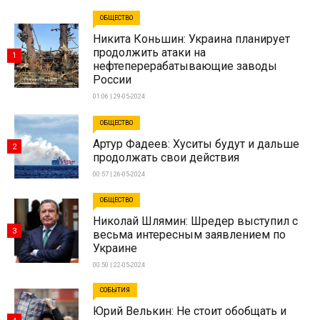
ОБЩЕСТВО
Никита Коньшин: Украина планирует
продолжить атаки на
1
нефтеперерабатывающие заводы
России
01:06 | 29-05-2024
ОБЩЕСТВО
Артур Фадеев: Хуситы будут и дальше
2
продолжать свои действия
00:57 | 26-05-2024
ОБЩЕСТВО
Николай Шлямин: Шредер выступил с
3
весьма интересным заявлением по
Украине
00:50 | 22-05-2024
СОБЫТИЯ
Юрий Велькин: Не стоит обобщать и